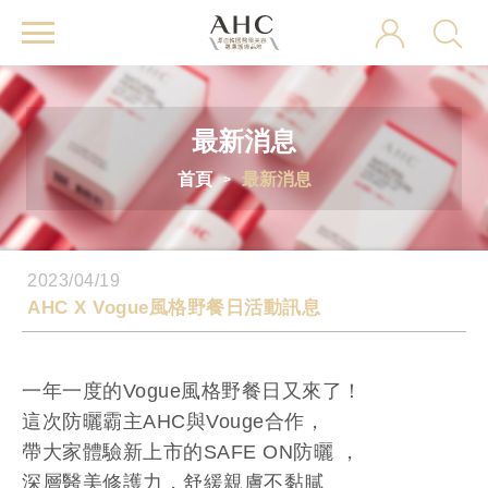
AHC
最新消息
首頁
最新消息
2023/04/19
AHC X Vogue風格野餐日活動訊息
一年一度的Vogue風格野餐日又來了！
這次防曬霸主AHC與Vouge合作，
帶大家體驗新上市的SAFE ON防曬 ，
深層醫美修護力，舒緩親膚不黏膩