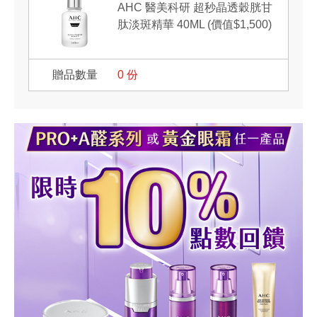
AHC 醫美科研 超秒晶透穀胱甘
肽淡斑精華 40ML (價值$1,500)
0
份